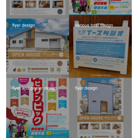
flyer design
various total design
flyer and poster design
flyer design