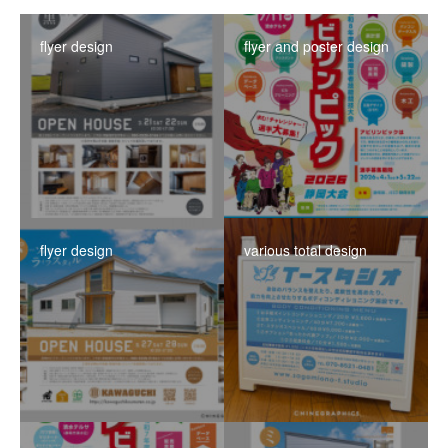
flyer design
flyer and poster design
flyer design
various total design