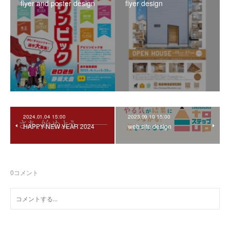
flyer and poster design
flyer design
2024.01.04 15:00
2023.09.10 15:00
HAPPY NEW YEAR 2024
web site design
0
コメント