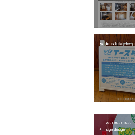
various total desi
2024.05.04 15:00
sign design