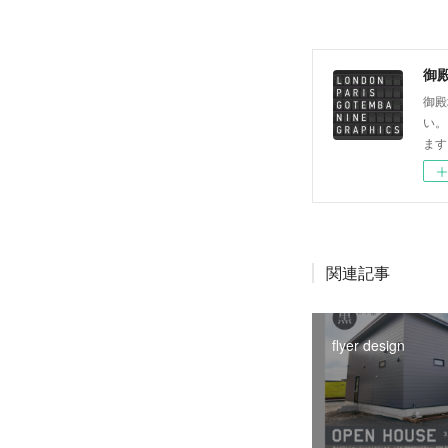
御殿
御殿
い。
ます
関連記事
flyer design