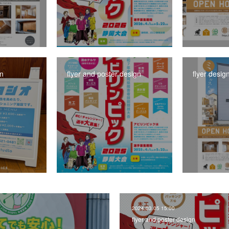
gn
flyer and poster design
flyer desig
2024.03.05 15:00
flyer and poster design