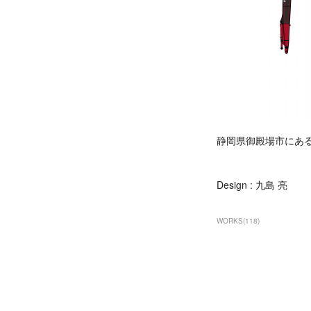
静岡県御殿場市にある
Design : 九島 亮
WORKS
(
118
)