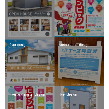
flyer design
various total design
flyer and poster design
flyer design