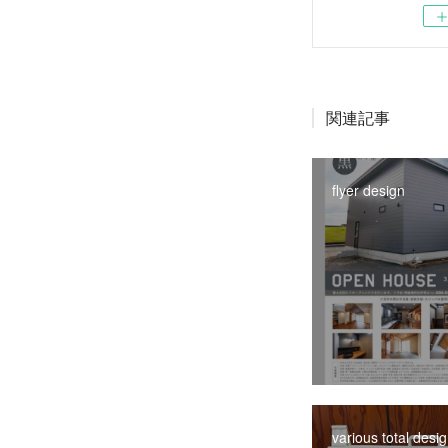
関連記事
flyer design
various total desi