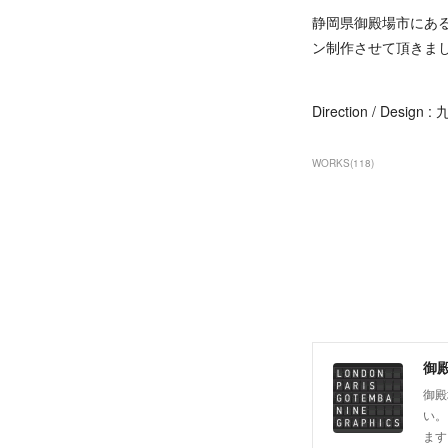
静岡県御殿場市にある
ン制作させて頂きま
Direction / Design 
WORKS
(
118
)
御殿
御殿
い。
ます