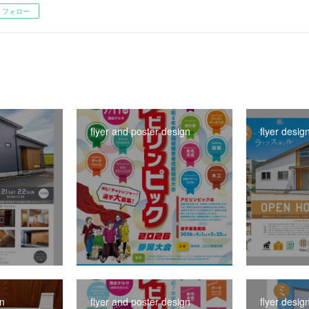
フォロー
flyer and poster design
flyer desig
gn
flyer and poster design
flyer desig