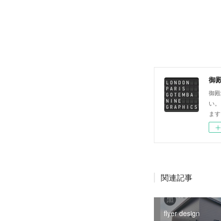
御殿
御殿
い。
ます
関連記事
flyer design