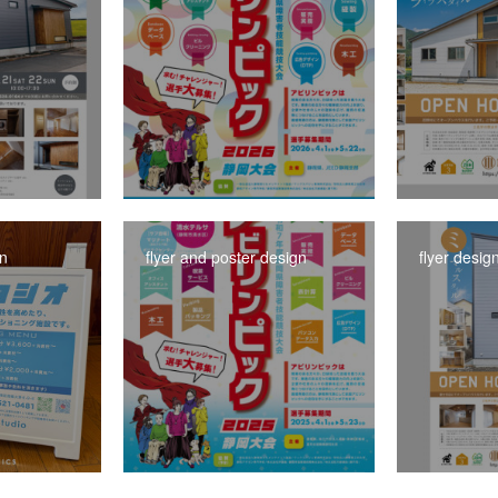
gn
flyer and poster design
flyer desig