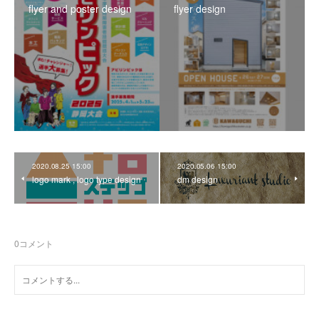
flyer and poster design
flyer design
2020.08.25 15:00
2020.05.06 15:00
logo mark , logo type design
dm design
0
コメント