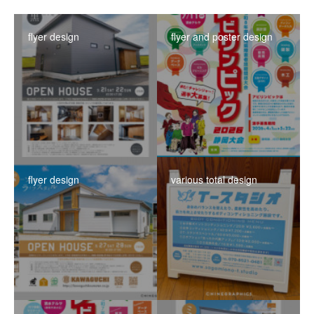
flyer design
flyer and poster design
flyer design
various total design